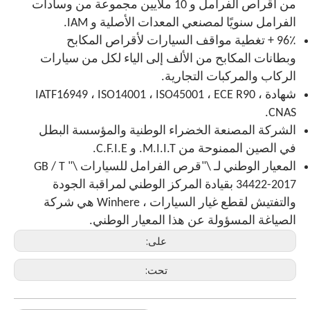
من أقراص الفرامل و 10 ملايين مجموعة من وسادات
الفرامل سنويًا لمصنعي المعدات الأصلية و IAM.
96٪ + تغطية مواقف السيارات لأقراص المكابح
وبطانات المكابح من الألف إلى الياء لكل من سيارات
الركاب والمركبات التجارية.
شهادة IATF16949 ، ISO14001 ، ISO45001 ، ECE R90 ،
CNAS.
الشركة المصنعة الخضراء الوطنية والمؤسسة البطل
في الصين الممنوحة من M.I.I.T. و C.F.I.E.
المعيار الوطني لـ \"قرص الفرامل للسيارات \" GB / T
34422-2017 بقيادة المركز الوطني لمراقبة الجودة
والتفتيش لقطع غيار السيارات ، Winhere هي شركة
الصياغة المسؤولة عن هذا المعيار الوطني.
على:
تحت: