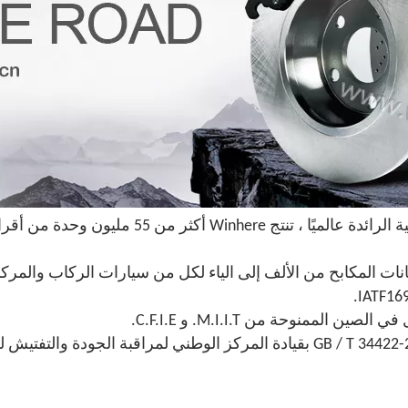
منوحة من M.I.I.T. و C.F.I.E.