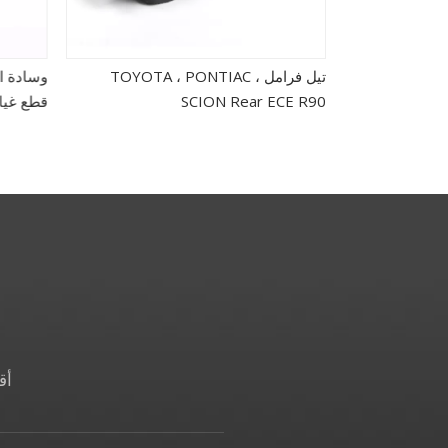
تيل فرامل TOYOTA ، PONTIAC ،
SCION Rear ECE R90
قطع غيا
أق