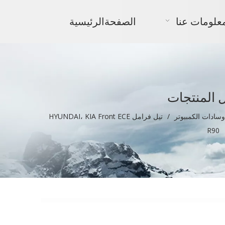
علومات عنا
الصفحةالرئيسية
 المنتجات
وسادات الكمبيوتر
/
تيل فرامل HYUNDAI، KIA Front ECE
R90