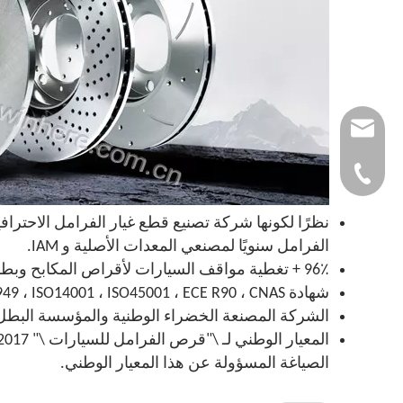
autoparts@winhe
0086-532-857683
الفرامل سنويًا لمصنعي المعدات الأصلية و IAM.
96٪ + تغطية مواقف السيارات لأقراص المكابح وبطانات المكابح من الألف إلى الياء لكل من سيارات الركاب والمركبات التجارية.
شهادة IATF16949 ، ISO14001 ، ISO45001 ، ECE R90 ، CNAS.
الشركة المصنعة الخضراء الوطنية والمؤسسة البطل في الصين الم
الصياغة المسؤولة عن هذا المعيار الوطني.