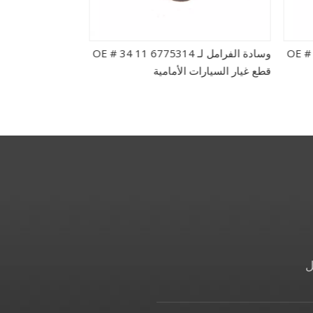
OE # 34 1
وسادة الفرامل لـ OE # 34 11 6775314
قطع غيار السيارات الأمامية
uto Spare Parts
ل