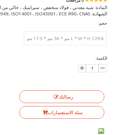
0 مراجعات
المادة: شبه معدني ، فولاذ منخفض ، سيراميك ، خالي من 
الشهادة: IATF16949، ISO14001، ISO45001، ECE R90، CNAS.
حجم:
L * W * H 129.8 مم * 56 مم * 17.5 مم
الكمية:
رسالتك
سلة الاستفسارات