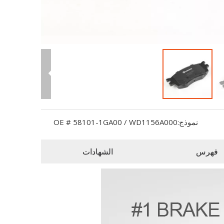
نموذج:
OE # 58101-1GA00 / WD1156A000
فهرس
الشهادات