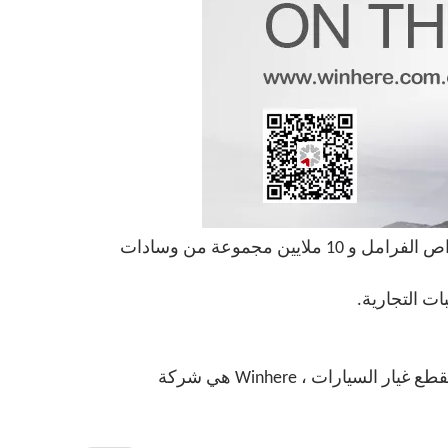
نظرًا لكونها شركة تصنيع قطع غيار الفرامل الاحترافية الرائدة عالميًا ، تنتج Winhere أكثر من 55 مليون وحدة من أقراص الفرامل و 10 ملايين مجموعة من وسادات
المعيار الوطني لـ \"قرص الفرامل للسيارات \" GB / T 34422-2017 بقيادة المركز الوطني لمراقبة الجودة والتفتيش لقطع غيار السيارات ، Winhere هي شركة