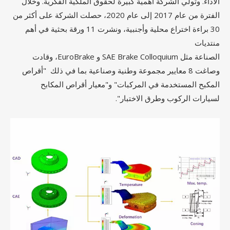
الأداء. وتولي الشركة أهمية كبيرة لحقوق الملكية الفكرية. وخلال
الفترة من عام 2017 إلى عام 2020، حصلت الشركة على أكثر من
30 براءة اختراع محلية وأجنبية، ونشرت 11 ورقة بحثية في أهم
منتديات
الصناعة مثل SAE Brake Colloquium و EuroBrake، وقادت
وصاغت 8 معايير مجموعة وطنية وصناعية بما في ذلك "أقراص
المكبح المستخدمة في المركبات" و"معيار أقراص المكابح
لسيارات الركوب وطرق الاختبار".