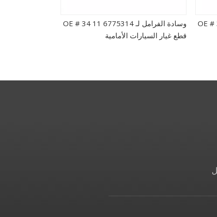
OE # 34 1
وسادة الفرامل لـ OE # 34 11 6775314
قطع غيار السيارات الأمامية
uto Spare Parts
ل