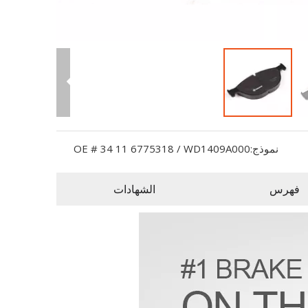
نموذج:
OE # 34 11 6775318 / WD1409A000
فهرس
الشهادات