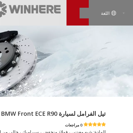
اللغة
تيل الفرامل لسيارة BMW Front ECE R90
0 مراجعات
المادة: شبه معدني ، فولاذ منخفض ، سيراميك ، خالي من 