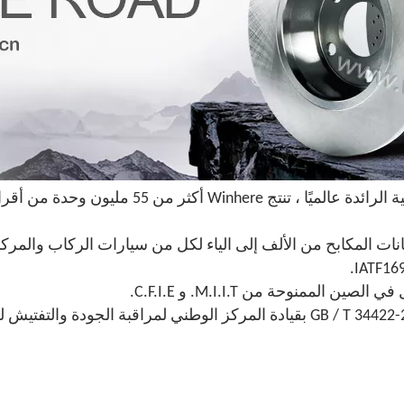
منوحة من M.I.I.T. و C.F.I.E.