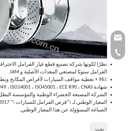
autoparts@winhe
0086-532-857683
الفرامل سنويًا لمصنعي المعدات الأصلية و IAM.
96٪ + تغطية مواقف السيارات لأقراص المكابح وبطانات المكابح من الألف إلى الياء لكل من سيارات الركاب والمركبات التجارية.
شهادة IATF16949 ، ISO14001 ، ISO45001 ، ECE R90 ، CNAS.
الشركة المصنعة الخضراء الوطنية والمؤسسة البطل في الصين الم
الصياغة المسؤولة عن هذا المعيار الوطني.
تحت: