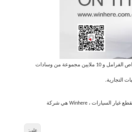
نظرًا لكونها شركة تصنيع قطع غيار الفرامل الاحترافية الرائدة عالميًا ، تنتج Winhere أكثر من 55 مليون وحدة من أقراص الفرامل و 10 ملايين مجموعة من وسادات
المعيار الوطني لـ \"قرص الفرامل للسيارات \" GB / T 34422-2017 بقيادة المركز الوطني لمراقبة الجودة والتفتيش لقطع غيار السيارات ، Winhere هي شركة
على: