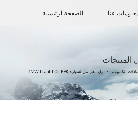
علومات عنا
الصفحةالرئيسية
 المنتجات
دات الكمبيوتر
/
تيل الفرامل لسيارة BMW Front ECE R90