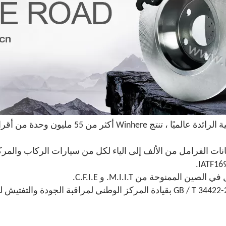
منوحة من M.I.I.T. و C.F.I.E.