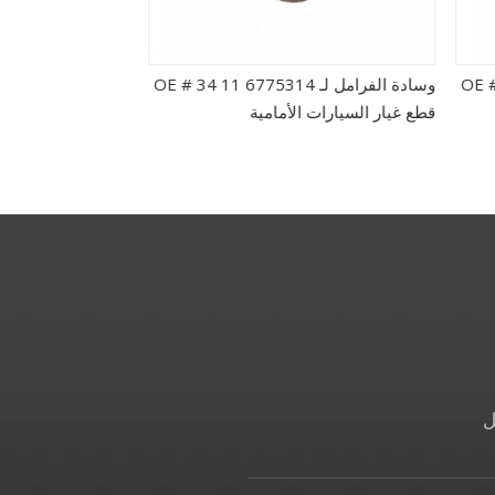
OE # 34 1
وسادة الفرامل لـ OE # 34 11 6775314
قطع غيار السيارات الأمامية
uto Spare Parts
ل