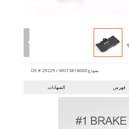
نموذج:
OE # 29229 / WD1581A000
فهرس
الشهادات