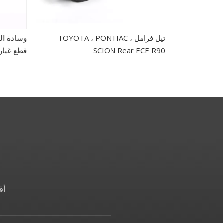
تيل فرامل TOYOTA ، PONTIAC ،
SCION Rear ECE R90
قطع غيا
أق