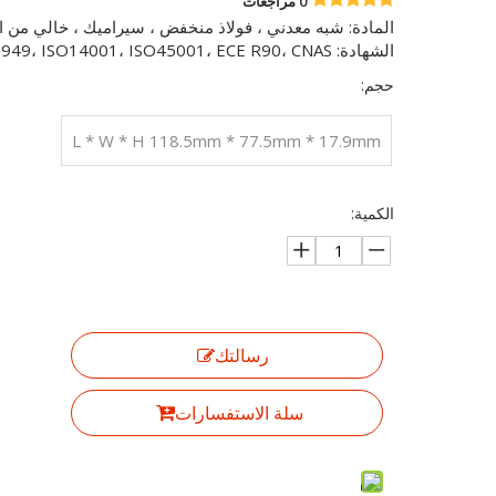
0 مراجعات
المادة: شبه معدني ، فولاذ منخفض ، سيراميك ، خالي من 
الشهادة: IATF16949، ISO14001، ISO45001، ECE R90، CNAS.
حجم:
L * W * H 118.5mm * 77.5mm * 17.9mm
الكمية:
رسالتك
سلة الاستفسارات