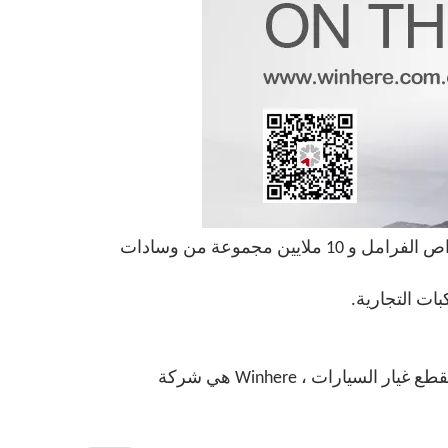
نظرًا لكونها شركة تصنيع قطع غيار الفرامل الاحترافية الرائدة عالميًا ، تنتج Winhere أكثر من 55 مليون وحدة من أقراص الفرامل و 10 ملايين مجموعة من وسادات
المعيار الوطني لـ \"قرص الفرامل للسيارات \" GB / T 34422-2017 بقيادة المركز الوطني لمراقبة الجودة والتفتيش لقطع غيار السيارات ، Winhere هي شركة