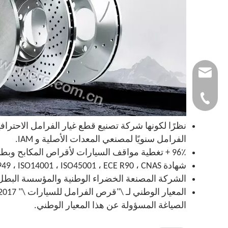
autoparts@winhe
0086-532-857683
الفرامل سنويًا لمصنعي المعدات الأصلية و IAM.
96٪ + تغطية مواقف السيارات لأقراص المكابح وبطانات الفرامل من الألف إلى الياء لكل من سيارات الركاب والمركبات التجارية.
شهادة IATF16949 ، ISO14001 ، ISO45001 ، ECE R90 ، CNAS.
الشركة المصنعة الخضراء الوطنية والمؤسسة البطل في الصين الم
الصياغة المسؤولة عن هذا المعيار الوطني.