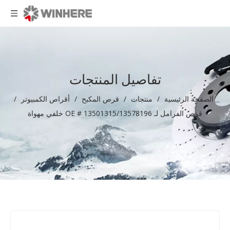
تفاصيل المنتجات
الصفحة الرئيسية
/
منتجات
/
قرص المكبح
/
أقراص الكمبيوتر
/
قرص الفرامل لـ OE # 13501315/13578196 خلفي مهواة