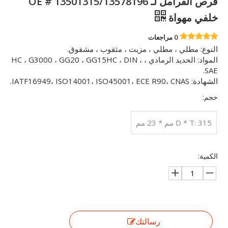
قرص الفرامل لـ OE # 13501315/13578196
خلفي مهواة
0 مراجعات
النوع: مطلي ، مطلي ، مزيت ، مثقوب ، مشقوق.
المواد: الحديد الرمادي ، HC ، G3000 ، GG20 ، GG15HC ، DIN ،
SAE.
الشهادة: IATF16949، ISO14001، ISO45001، ECE R90، CNAS.
حجم:
D * T: 315 مم * 23 مم
الكمية:
رسالتك