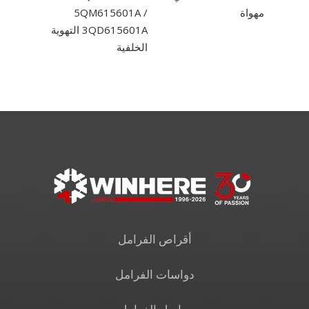
مهواة
5QM615601A /
0085AA
3QD615601A التهوية
الخلفية
أقراص الفرامل
دواسات الفرامل