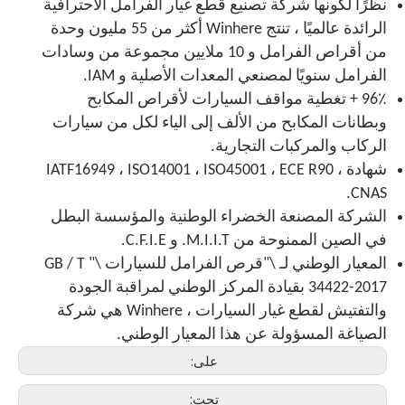
نظرًا لكونها شركة تصنيع قطع غيار الفرامل الاحترافية
الرائدة عالميًا ، تنتج Winhere أكثر من 55 مليون وحدة
من أقراص الفرامل و 10 ملايين مجموعة من وسادات
الفرامل سنويًا لمصنعي المعدات الأصلية و IAM.
96٪ + تغطية مواقف السيارات لأقراص المكابح
وبطانات المكابح من الألف إلى الياء لكل من سيارات
الركاب والمركبات التجارية.
شهادة IATF16949 ، ISO14001 ، ISO45001 ، ECE R90 ،
CNAS.
الشركة المصنعة الخضراء الوطنية والمؤسسة البطل
في الصين الممنوحة من M.I.I.T. و C.F.I.E.
المعيار الوطني لـ \"قرص الفرامل للسيارات \" GB / T
34422-2017 بقيادة المركز الوطني لمراقبة الجودة
والتفتيش لقطع غيار السيارات ، Winhere هي شركة
الصياغة المسؤولة عن هذا المعيار الوطني.
على:
تحت: