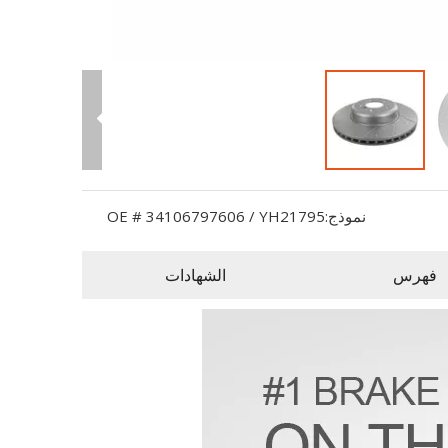
نموذج:
OE # 34106797606 / YH21795
فهرس
الشهادات