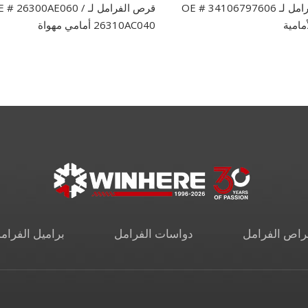
قرص الفرامل لـ OE # 34106797606
قرص الفرامل لـ # 26300AE060
الأمامية
26310AC040 أمامي مهواة
راص الفرامل
دواسات الفرامل
براميل الفرام