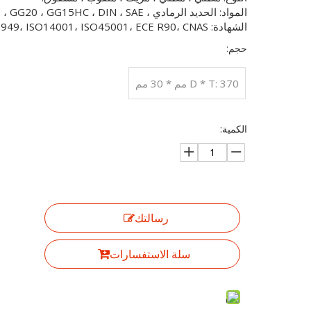
المواد: الحديد الرمادي ، HC ، G3000 ، GG20 ، GG15HC ، DIN ، SAE.
الشهادة: IATF16949، ISO14001، ISO45001، ECE R90، CNAS.
حجم:
D * T: 370 مم * 30 مم
الكمية:
رسالتك
سلة الاستفسارات