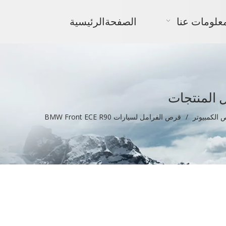
علومات عنا
الصفحةالرئيسية
 المنتجات
 الكمبيوتر
/
قرص الفرامل لسيارات BMW Front ECE R90