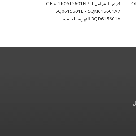
OE  /
قرص الفرامل لـ OE # 1K0615601N /
قرص الفرامل الته
5Q0615601E / 5QM615601A /
الركاب لـ 
3QD615601A التهوية الخلفية
68250085AA
ل