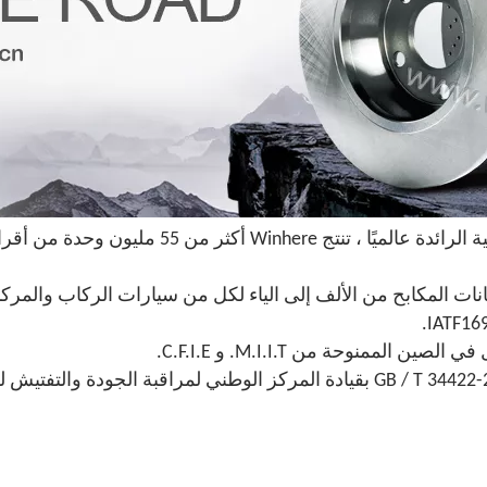
منوحة من M.I.I.T. و C.F.I.E.