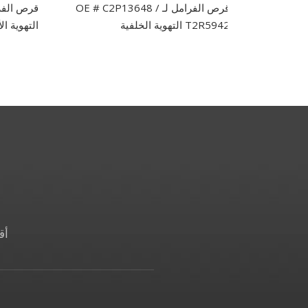
قرص الفرامل لـ OE # C2P13648 /
T2R5942 التهوية الخلفية
التهوية 
أق