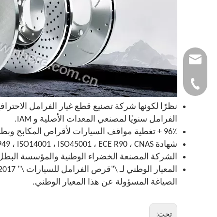
autoparts@winhe
0086-532-857683
الفرامل سنويًا لمصنعي المعدات الأصلية و IAM.
96٪ + تغطية مواقف السيارات لأقراص المكابح وبطانات المكابح من الألف إلى الياء لكل من سيارات الركاب والمركبات التجارية.
شهادة IATF16949 ، ISO14001 ، ISO45001 ، ECE R90 ، CNAS.
الشركة المصنعة الخضراء الوطنية والمؤسسة البطل في الصين الم
الصياغة المسؤولة عن هذا المعيار الوطني.
تحت: