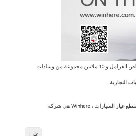
نظرًا لكونها شركة تصنيع قطع غيار الفرامل الاحترافية الرائدة عالميًا ، تنتج Winhere أكثر من 55 مليون وحدة من أقراص الفرامل و 10 ملايين مجموعة من وسادات
المعيار الوطني لـ \"قرص الفرامل للسيارات \" GB / T 34422-2017 بقيادة المركز الوطني لمراقبة الجودة والتفتيش لقطع غيار السيارات ، Winhere هي شركة
على: