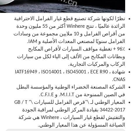
نظرًا لكونها شركة تصنيع قطع غيار الفرامل الاحترافية
الرائدة عالميًا ، تنتج Winhere أكثر من 55 مليون وحدة
من أقراص الفرامل و 10 ملايين مجموعة من وسادات
الفرامل سنويًا لمصنعي المعدات الأصلية و IAM.
96٪ + تغطية مواقف السيارات لأقراص المكابح
وبطانات المكابح من الألف إلى الياء لكل من سيارات
الركاب والمركبات التجارية.
شهادة IATF16949 ، ISO14001 ، ISO45001 ، ECE R90 ،
CNAS.
الشركة المصنعة الخضراء الوطنية والمؤسسة البطل
في الصين الممنوحة من M.I.I.T. و C.F.I.E.
المعيار الوطني لـ \"قرص الفرامل للسيارات \" GB / T
34422-2017 بقيادة المركز الوطني لمراقبة الجودة
والتفتيش لقطع غيار السيارات ، Winhere هي شركة
الصياغة المسؤولة عن هذا المعيار الوطني.