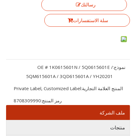
رسالتك
سلة الاستفسارات
نموذج:
OE # 1K0615601N / 5Q0615601E /
5QM615601A / 3QD615601A / YH20201
المنتج العلامة التجارية:
Private Label, Customized Label
رمز المنتج:
8708309990
ملف الشركة
منتجات