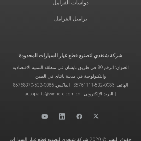
دواسات الفرامل
براميل الفرامل
شركة شنغدي لتصنيع قطع غيار السيارات المحدودة
العنوان: الرقم 80 في طريق تايشان في منطقة التنمية الاقتصادية
والتكنولوجية في مدينة يانتاى في الصين
الهاتف: 0086-532-85761111 |الفاكس: 0086-532-85768370
| البريد الإلكتروني: autoparts@winhere.com.cn
حقوق النشر © 2020 شركة شنغدي لتصنيع قطع غيار السيارات