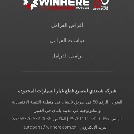
أقراص الفرامل
دواسات الفرامل
براميل الفرامل
شركة شنغدي لتصنيع قطع غيار السيارات المحدودة
العنوان: الرقم 80 في طريق تايشان في منطقة التنمية الاقتصادية
والتكنولوجية في مدينة يانتاى في الصين
الهاتف: 0086-532-85761111 |الفاكس: 0086-532-85768370
| البريد الإلكتروني: autoparts@winhere.com.cn