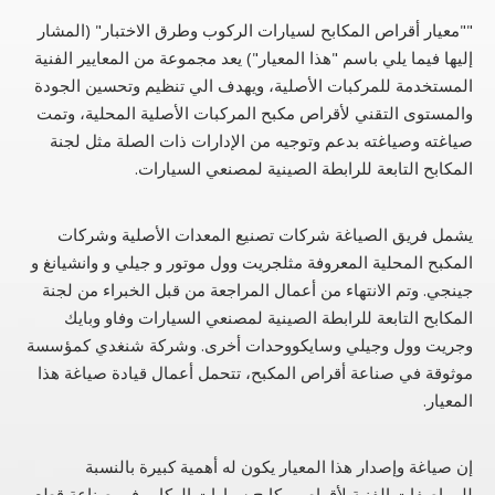
""معيار أقراص المكابح لسيارات الركوب وطرق الاختبار" (المشار
إليها فيما يلي باسم "هذا المعيار") يعد مجموعة من المعايير الفنية
المستخدمة للمركبات الأصلية، ويهدف الي تنظيم وتحسين الجودة
والمستوى التقني لأقراص مكبح المركبات الأصلية المحلية، وتمت
صياغته وصياغته بدعم وتوجيه من الإدارات ذات الصلة مثل لجنة
المكابح التابعة للرابطة الصينية لمصنعي السيارات.
يشمل فريق الصياغة شركات تصنيع المعدات الأصلية وشركات
المكبح المحلية المعروفة مثلجريت وول موتور و جيلي و وانشيانغ و
جينجي. وتم الانتهاء من أعمال المراجعة من قبل الخبراء من لجنة
المكابح التابعة للرابطة الصينية لمصنعي السيارات وفاو وبايك
وجريت وول وجيلي وسايكووحدات أخرى. وشركة شنغدي كمؤسسة
موثوقة في صناعة أقراص المكبح، تتحمل أعمال قيادة صياغة هذا
المعيار.
إن صياغة وإصدار هذا المعيار يكون له أهمية كبيرة بالنسبة
للمواصفات الفنية لأقراص مكابح سيارات الركاب في صناعة قطع